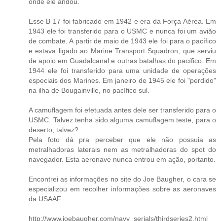
onde ele andou.
Esse B-17 foi fabricado em 1942 e era da Força Aérea. Em
1943 ele foi transferido para o USMC e nunca foi um avião
de combate. A partir de maio de 1943 ele foi para o pacífico
e estava ligado ao Marine Transport Squadron, que serviu
de apoio em Guadalcanal e outras batalhas do pacífico. Em
1944 ele foi transferido para uma unidade de operações
especiais dos Marines. Em janeiro de 1945 ele foi "perdido"
na ilha de Bougainville, no pacífico sul.
A camuflagem foi efetuada antes dele ser transferido para o
USMC. Talvez tenha sido alguma camuflagem teste, para o
deserto, talvez?
Pela foto dá pra perceber que ele não possuia as
metralhadoras laterais nem as metralhadoras do spot do
navegador. Esta aeronave nunca entrou em ação, portanto.
Encontrei as informações no site do Joe Baugher, o cara se
especializou em recolher informações sobre as aeronaves
da USAAF.
http://www.joebaugher.com/navy_serials/thirdseries2.html