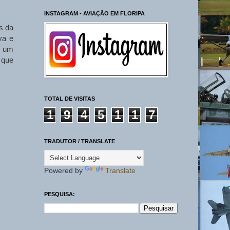
INSTAGRAM - AVIAÇÃO EM FLORIPA
s da
va e
o um
 que
TOTAL DE VISITAS
1
9
4
5
1
1
7
TRADUTOR / TRANSLATE
Powered by
Translate
PESQUISA: