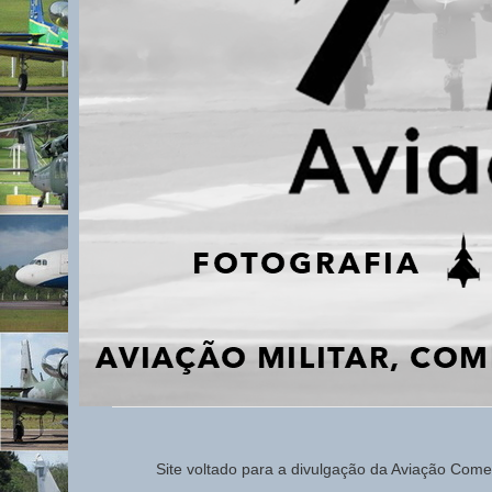
Site voltado para a d
ivulg
ação da Aviação
Comerc