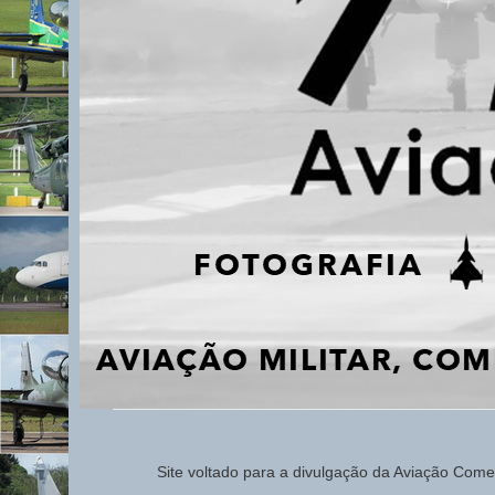
Site voltado para a d
ivulg
ação da Aviação
Comerc