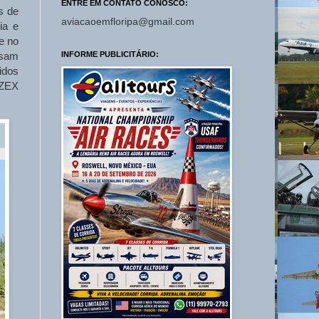
ENTRE EM CONTATO CONOSCO:
s de
aviacaoemfloripa@gmail.com
ia e
e no
ssam
INFORME PUBLICITÁRIO:
idos
UZEX