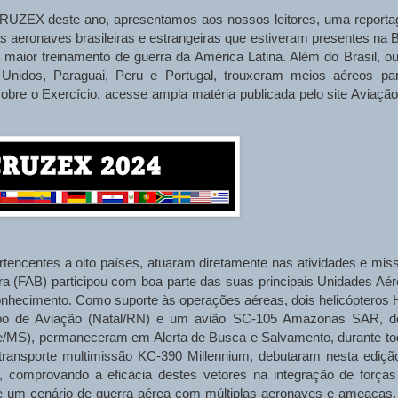
CRUZEX deste ano, apresentamos aos nossos leitores, uma report
s aeronaves brasileiras e estrangeiras que estiveram presentes na 
maior treinamento de guerra da América Latina. Além do Brasil, ou
s Unidos, Paraguai, Peru e Portugal, trouxeram meios aéreos pa
bre o Exercício, acesse ampla matéria publicada pelo site Aviaçã
rtencentes a oito países, atuaram diretamente nas atividades e mis
a (FAB) participou com boa parte das suas principais Unidades Aér
nhecimento. Como suporte às operações aéreas, dois helicópteros 
upo de Aviação (Natal/RN) e um avião SC-105 Amazonas SAR, d
/MS), permaneceram em Alerta de Busca e Salvamento, durante to
transporte multimissão KC-390 Millennium, debutaram nesta ediçã
 comprovando a eficácia destes vetores na integração de força
um cenário de guerra aérea com múltiplas aeronaves e ameaças