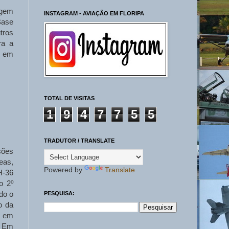
agem
INSTAGRAM - AVIAÇÃO EM FLORIPA
Base
tros
ra a
o em
TOTAL DE VISITAS
1
9
4
7
7
5
5
TRADUTOR / TRANSLATE
sões
eas,
Powered by
Translate
H-36
o 2º
do o
PESQUISA:
o da
s em
. Em