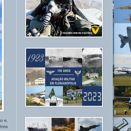
o e,
érea