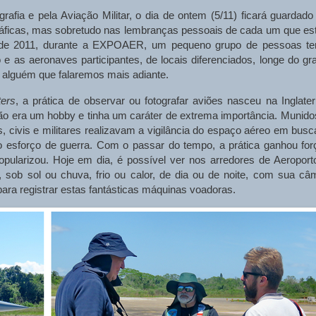
afia e pela Aviação Militar, o dia de ontem (5/11) ficará guardado
áficas, mas sobretudo nas lembranças pessoais de cada um que es
de 2011, durante a EXPOAER, um pequeno grupo de pessoas t
 e as aeronaves participantes, de locais diferenciados, longe do gr
de alguém que falaremos mais adiante.
ters
, a prática de observar ou fotografar aviões nasceu na Inglater
o era um hobby e tinha um caráter de extrema importância. Munido
, civis e militares realizavam a vigilância do espaço aéreo em busc
 o esforço de guerra. Com o passar do tempo, a prática ganhou for
opularizou. Hoje em dia, é possível ver nos arredores de Aeroport
sob sol ou chuva, frio ou calor, de dia ou de noite, com sua câ
para registrar estas fantásticas máquinas voadoras.