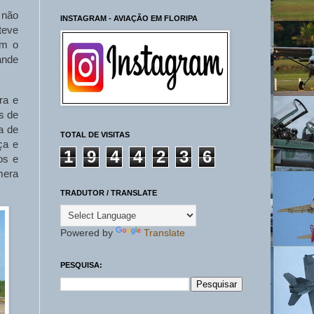
 não
INSTAGRAM - AVIAÇÃO EM FLORIPA
teve
em o
ande
ra e
s de
a de
TOTAL DE VISITAS
ça e
1
9
4
4
2
3
6
os e
mera
TRADUTOR / TRANSLATE
Powered by
Translate
PESQUISA: