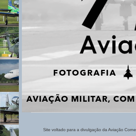
Site voltado para a d
ivulg
ação da Aviação
Comerc