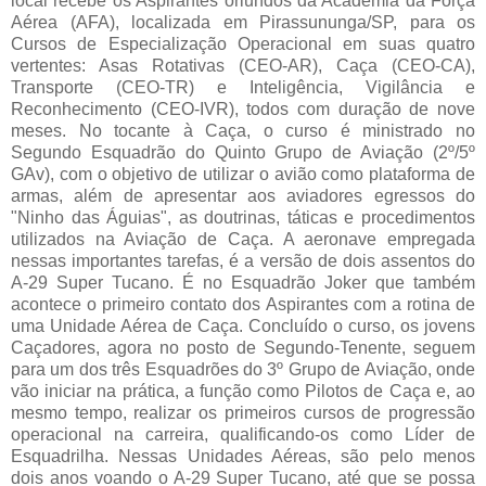
local recebe os Aspirantes oriundos da Academia da Força
Aérea (AFA), localizada em Pirassununga/SP, para os
Cursos de Especialização Operacional em suas quatro
vertentes: Asas Rotativas (CEO-AR), Caça (CEO-CA),
Transporte (CEO-TR) e Inteligência, Vigilância e
Reconhecimento (CEO-IVR), todos com duração de nove
meses. No tocante à Caça, o curso é ministrado no
Segundo Esquadrão do Quinto Grupo de Aviação (2º/5º
GAv), com o objetivo de utilizar o avião como plataforma de
armas, além de apresentar aos aviadores egressos do
"Ninho das Águias", as doutrinas, táticas e procedimentos
utilizados na Aviação de Caça. A aeronave empregada
nessas importantes tarefas, é a versão de dois assentos do
A-29 Super Tucano. É no Esquadrão Joker que também
acontece o primeiro contato dos Aspirantes com a rotina de
uma Unidade Aérea de Caça. Concluído o curso, os jovens
Caçadores, agora no posto de Segundo-Tenente, seguem
para um dos três Esquadrões do 3º Grupo de Aviação, onde
vão iniciar na prática, a função como Pilotos de Caça e, ao
mesmo tempo, realizar os primeiros cursos de progressão
operacional na carreira, qualificando-os como Líder de
Esquadrilha. Nessas Unidades Aéreas, são pelo menos
dois anos voando o A-29 Super Tucano, até que se possa