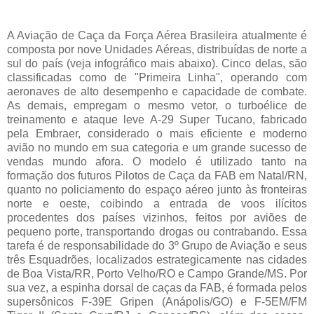
A Aviação de Caça da Força Aérea Brasileira atualmente é
composta por nove Unidades Aéreas, distribuídas de norte a
sul do país (veja infográfico mais abaixo). Cinco delas, são
classificadas como de "Primeira Linha", operando com
aeronaves de alto desempenho e capacidade de combate.
As demais, empregam o mesmo vetor, o turboélice de
treinamento e ataque leve A-29 Super Tucano, fabricado
pela Embraer, considerado o mais eficiente e moderno
avião no mundo em sua categoria e um grande sucesso de
vendas mundo afora. O modelo é utilizado tanto na
formação dos futuros Pilotos de Caça da FAB em Natal/RN,
quanto no policiamento do espaço aéreo junto às fronteiras
norte e oeste, coibindo a entrada de voos ilícitos
procedentes dos países vizinhos, feitos por aviões de
pequeno porte, transportando drogas ou contrabando. Essa
tarefa é de responsabilidade do 3º Grupo de Aviação e seus
três Esquadrões, localizados estrategicamente nas cidades
de Boa Vista/RR, Porto Velho/RO e Campo Grande/MS. Por
sua vez, a espinha dorsal de caças da FAB, é formada pelos
supersônicos F-39E Gripen (Anápolis/GO) e F-5EM/FM