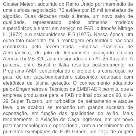
Gloster Meteor, adquirido do Reino Unido por intermédio de
uma curiosa negociação: 70 aviões por 15 mil toneladas de
algodão. Duas décadas mais à frente, um novo salto de
qualidade, representado pelos primeiros modelos
supersônicos a entrar em serviço na FAB, o francês Mirage
III (1972) e o estadunidense F-5 (1975). Nessa época, um
outro fato marcante, foi a montagem em território nacional
(conduzida pela recém-criada Empresa Brasileira de
Aeronáutica), do jato de treinamento avançado italiano
Aermacchi MB-326, aqui designado como AT-26 Xavante. A
parceria entre Brasil e Itália resultou posteriormente no
Programa AMX, contemplando o projeto e a construção no
país, de um caça-bombardeiro subsônico, equipado com
eletrônica de última geração. O conhecimento adquirido
pelos Engenheiros e Técnicos da EMBRAER permitiu que a
empresa produzisse para a FAB no final dos anos 90, o A-
29 Super Tucano, um turboélice de treinamento e ataque
leve, que acabou se tornando um grande sucesso de
exportação, em função das qualidades do avião. Mais
recentemente, a Aviação de Caça ingressou em um novo
patamar tecnológico e operacional, com o recebimento dos
primeiros exemplares do F-39 Gripen, um caça de origem