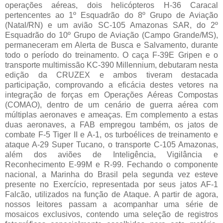
operações aéreas, dois helicópteros H-36 Caracal
pertencentes ao 1º Esquadrão do 8º Grupo de Aviação
(Natal/RN) e um avião SC-105 Amazonas SAR, do 2º
Esquadrão do 10º Grupo de Aviação (Campo Grande/MS),
permaneceram em Alerta de Busca e Salvamento, durante
todo o período do treinamento. O caça F-39E Gripen e o
transporte multimissão KC-390 Millennium, debutaram nesta
edição da CRUZEX e ambos tiveram destacada
participação, comprovando a eficácia destes vetores na
integração de forças em Operações Aéreas Compostas
(COMAO), dentro de um cenário de guerra aérea com
múltiplas aeronaves e ameaças. Em complemento a estas
duas aeronaves, a FAB empregou também, os jatos de
combate F-5 Tiger II e A-1, os turboélices de treinamento e
ataque A-29 Super Tucano, o transporte C-105 Amazonas,
além dos aviões de Inteligência, Vigilância e
Reconhecimento E-99M e R-99. Fechando o componente
nacional, a Marinha do Brasil pela segunda vez esteve
presente no Exercício, representada por seus jatos AF-1
Falcão, utilizados na função de Ataque. A partir de agora,
nossos leitores passam a acompanhar uma série de
mosaicos exclusivos, contendo uma seleção de registros