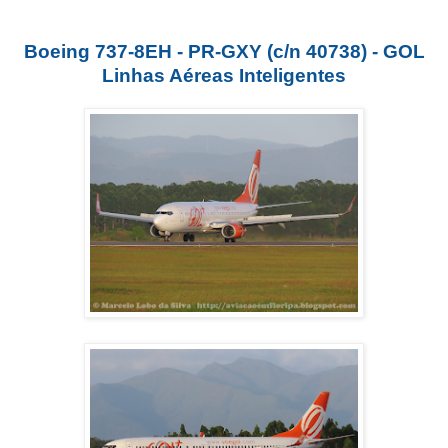
Boeing 737-8EH - PR-GXY (c/n 40738) - GOL
Linhas Aéreas Inteligentes