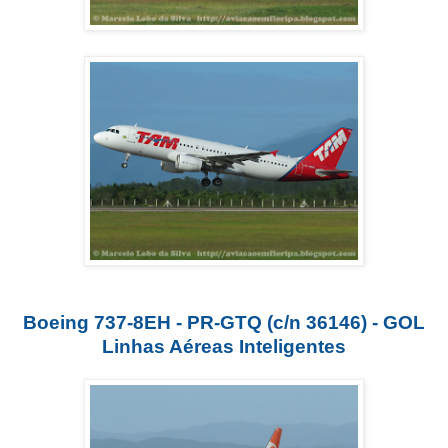
Boeing 737-8EH - PR-GTQ (c/n 36146) - GOL
Linhas Aéreas Inteligentes