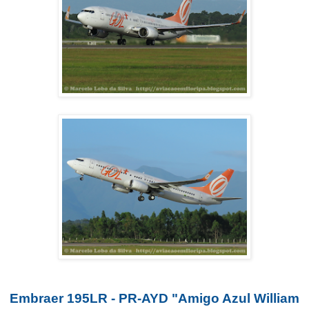
Embraer 195LR - PR-AYD "Amigo Azul William