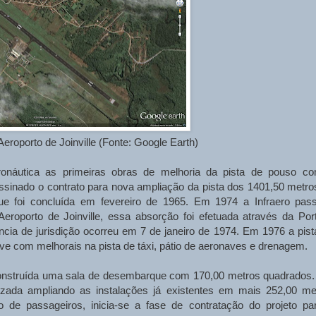
eroporto de Joinville (Fonte: Google Earth)
ronáutica as primeiras obras de melhoria da pista de pouso c
ssinado o contrato para nova ampliação da pista dos 1401,50 metro
ue foi concluída em fevereiro de 1965. Em 1974 a Infraero pas
eroporto de Joinville, essa absorção foi efetuada através da Port
cia de jurisdição ocorreu em 7 de janeiro de 1974. Em 1976 a pist
ve com melhorais na pista de táxi, pátio de aeronaves e drenagem.
construída uma sala de desembarque com 170,00 metros quadrados
izada ampliando as instalações já existentes em mais 252,00 me
de passageiros, inicia-se a fase de contratação do projeto pa