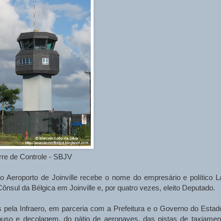
rre de Controle - SBJV
o Aeroporto de Joinville recebe o nome do empresário e político L
Cônsul da Bélgica em Joinville e, por quatro vezes, eleito Deputado.
s pela Infraero, em parceria com a Prefeitura e o Governo do Estad
ouso e decolagem, do pátio de aeronaves, das pistas de taxiamen