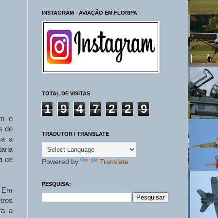
INSTAGRAM - AVIAÇÃO EM FLORIPA
TOTAL DE VISITAS
1
9
4
7
2
2
9
om o
s de
TRADUTOR / TRANSLATE
sa a
aria
a de
Powered by
Translate
PESQUISA:
. Em
tros
ra a