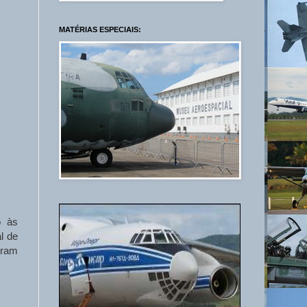
MATÉRIAS ESPECIAIS:
o às
l de
oram