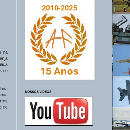
e na
anja
tica
; no
dava
NOSSOS VÍDEOS:
nova
rras
e de