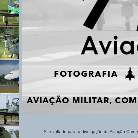
Site voltado para a d
ivulg
ação da Aviação
Comerc