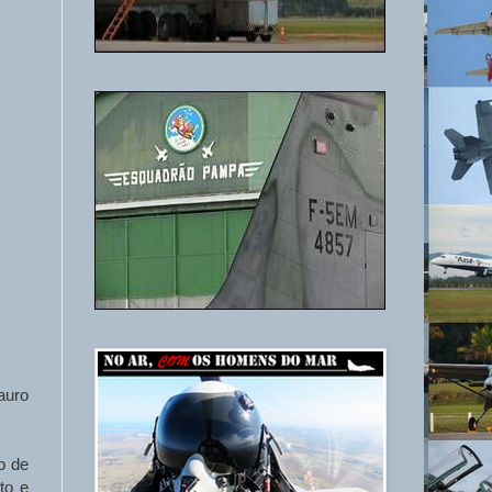
auro
o de
to e