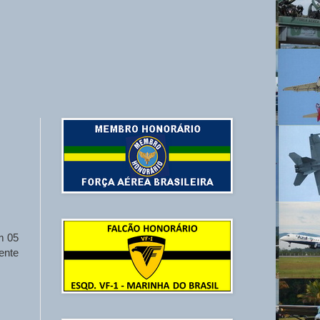
m 05
ente