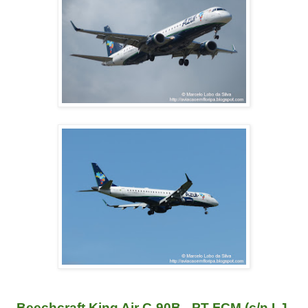
Beechcraft King Air C-90B - PT-FCM (c/n LJ-