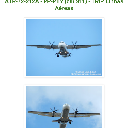
ATR-72-212A - PP-PTY (c/n 911) - TRIP Linhas
Aéreas