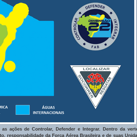
s ações de Controlar, Defender e Integrar. Dentro da vert
to, responsabilidade da Força Aérea Brasileira e de suas Unid