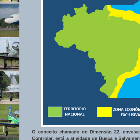
O conceito chamado de Dimensão 22, envolve a
Controlar, está a atividade de Busca e Salvamen