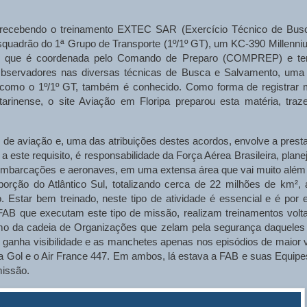
tá recebendo o treinamento EXTEC SAR (Exercício Técnico de Bus
quadrão do 1ª Grupo de Transporte (1º/1º GT), um KC-390 Millenni
a, que é coordenada pelo Comando de Preparo (COMPREP) e t
 Observadores nas diversas técnicas de Busca e Salvamento, uma
 como o 1º/1º GT, também é conhecido. Como forma de registrar 
tarinense, o site Aviação em Floripa preparou esta matéria, traz
ais de aviação e, uma das atribuições destes acordos, envolve a prest
este requisito, é responsabilidade da Força Aérea Brasileira, planej
embarcações e aeronaves, em uma extensa área que vai muito além
orção do Atlântico Sul, totalizando cerca de 22 milhões de km², 
ro. Estar bem treinado, neste tipo de atividade é essencial e é por 
FAB que executam este tipo de missão, realizam treinamentos volt
nimo da cadeia de Organizações que zelam pela segurança daqueles
, ganha visibilidade e as manchetes apenas nos episódios de maior v
 Gol e o Air France 447. Em ambos, lá estava a FAB e suas Equipe
missão.