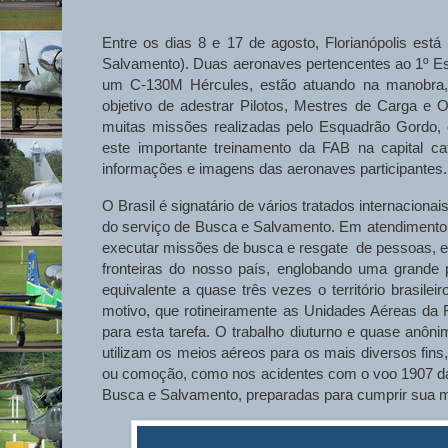
Entre os dias 8 e 17 de agosto, Florianópolis es
Salvamento). Duas aeronaves pertencentes ao 1º Es
um C-130M Hércules, estão atuando na manobr
objetivo de adestrar Pilotos, Mestres de Carga e
muitas missões realizadas pelo Esquadrão Gordo,
este importante treinamento da FAB na capital ca
informações e imagens das aeronaves participantes.
O Brasil é signatário de vários tratados internacion
do serviço de Busca e Salvamento. Em atendimento a 
executar missões de busca e resgate de pessoas, 
fronteiras do nosso país, englobando uma grande p
equivalente a quase três vezes o território brasilei
motivo, que rotineiramente as Unidades Aéreas da 
para esta tarefa. O trabalho diuturno e quase anô
utilizam os meios aéreos para os mais diversos fins
ou comoção, como nos acidentes com o voo 1907 da
Busca e Salvamento, preparadas para cumprir sua 