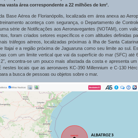
ma vasta área correspondente a 22 milhões de km².
da Base Aérea de Florianópolis, localizada em área anexa ao Aerop
o treinamento aconteça com segurança, o Departamento de Control
 uma série de Notificações aos Aeronavegantes (NOTAM), com vali
s, foram criados setores específicos e com altitudes definidas pa
ais tráfegos aéreos, localizadas próximas à Ilha de Santa Catarina
e Itajaí e a região próxima de Jaguaruna como seu limite ao sul. E
s com um limite vertical que vai da superfície do mar (SFC) até 6
z 2", encontra-se um pouco mais afastada da costa e apresenta um 
É nestes locais que as aeronaves KC-390 Millennium e C-130 Hérc
para a busca de pessoas ou objetos sobre o mar.