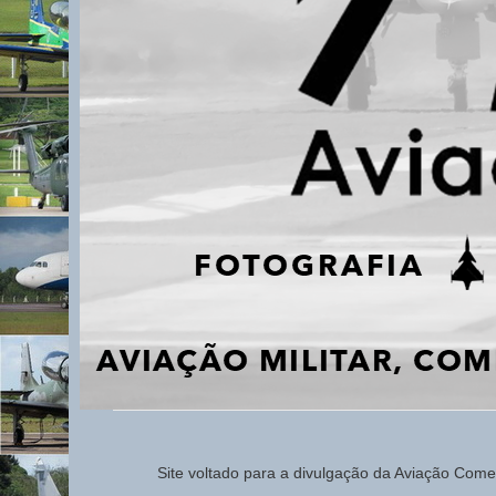
Site voltado para a d
ivulg
ação da Aviação
Comerc