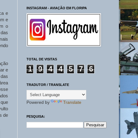
INSTAGRAM - AVIAÇÃO EM FLORIPA
ca e
um e
em o
 das
mais
endo
TOTAL DE VISITAS
ação
1
9
4
4
5
7
6
ar e
 das
área
TRADUTOR / TRANSLATE
esse
ados
 que
Powered by
Translate
ulto
s de
PESQUISA: