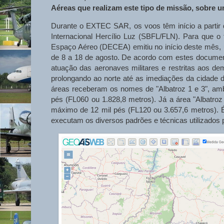
Aéreas que realizam este tipo de missão, sobre u
Durante o EXTEC SAR, os voos têm início a partir 
Internacional Hercílio Luz (SBFL/FLN). Para que 
Espaço Aéreo (DECEA) emitiu no início deste mês,
de 8 a 18 de agosto. De acordo com estes documento
atuação das aeronaves militares e restritas aos dem
prolongando ao norte até as imediações da cidade d
áreas receberam os nomes de "Albatroz 1 e 3", amba
pés (FL060 ou 1.828,8 metros). Já a área "Albatro
máximo de 12 mil pés (FL120 ou 3.657,6 metros). 
executam os diversos padrões e técnicas utilizados 