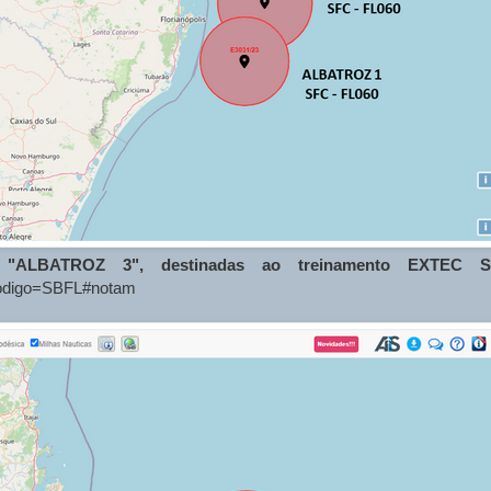
 "ALBATROZ 3", destinadas ao treinamento EXTEC S
&codigo=SBFL#notam