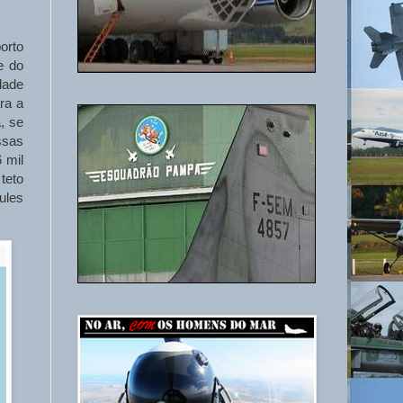
orto
e do
dade
ra a
, se
ssas
 mil
teto
ules