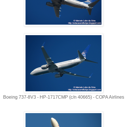
Boeing 737-8V3 - HP-1717CMP (c/n 40665) - COPA Airlines