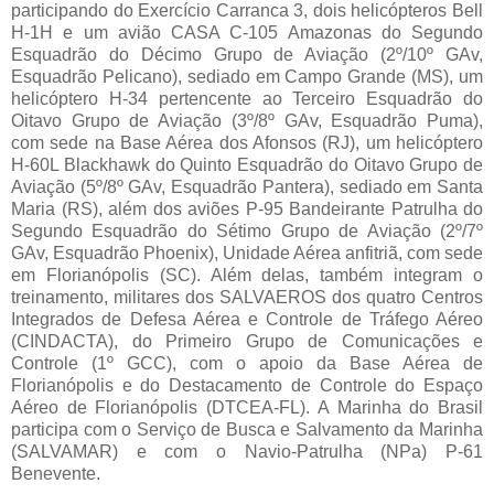
participando do Exercício Carranca 3, dois helicópteros Bell
H-1H e um avião CASA C-105 Amazonas do Segundo
Esquadrão do Décimo Grupo de Aviação (2º/10º GAv,
Esquadrão Pelicano), sediado em Campo Grande (MS), um
helicóptero H-34 pertencente ao Terceiro Esquadrão do
Oitavo Grupo de Aviação (3º/8º GAv, Esquadrão Puma),
com sede na Base Aérea dos Afonsos (RJ), um helicóptero
H-60L Blackhawk do Quinto Esquadrão do Oitavo Grupo de
Aviação (5º/8º GAv, Esquadrão Pantera), sediado em Santa
Maria (RS), além dos aviões P-95 Bandeirante Patrulha do
Segundo Esquadrão do Sétimo Grupo de Aviação (2º/7º
GAv, Esquadrão Phoenix), Unidade Aérea anfitriã, com sede
em Florianópolis (SC). Além delas, também integram o
treinamento, militares dos SALVAEROS dos quatro Centros
Integrados de Defesa Aérea e Controle de Tráfego Aéreo
(CINDACTA), do Primeiro Grupo de Comunicações e
Controle (1º GCC), com o apoio da Base Aérea de
Florianópolis e do Destacamento de Controle do Espaço
Aéreo de Florianópolis (DTCEA-FL). A Marinha do Brasil
participa com o Serviço de Busca e Salvamento da Marinha
(SALVAMAR) e com o Navio-Patrulha (NPa) P-61
Benevente.