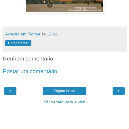
Aviação em Floripa
às
12:41
Compartilhar
Nenhum comentário:
Postar um comentário
‹
›
Página inicial
Ver versão para a web