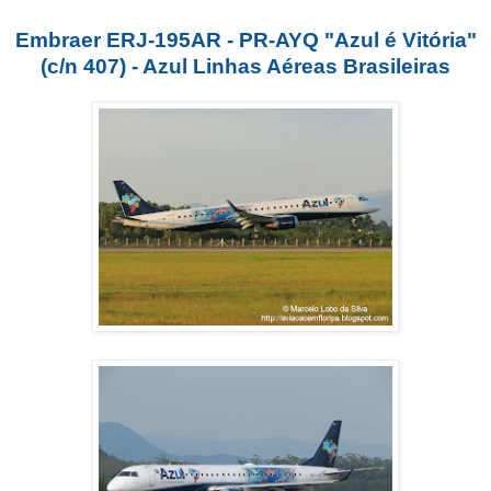
Embraer ERJ-195AR - PR-AYQ "Azul é Vitória"
(c/n 407) - Azul Linhas Aéreas Brasileiras