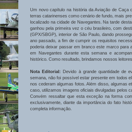
Um novo capítulo na história da Aviação de Caça da
terras catarinenses como cenário de fundo, mais pre
localizado na cidade de Navegantes. Na tarde desta
ganhou pela primeira vez o céu brasileiro, com de
(GPX/SBGP), interior de São Paulo, dando prossegu
ano passado, a fim de cumprir os requisitos neces
poderia deixar passar em branco este marco para a 
em Navegantes durante esta semana e acompanh
histórico. Como resultado, brindamos nossos leitores
Nota Editorial:
Devido à grande quantidade de ev
semana, não foi possível estar presente em todos e
nos cederam algumas fotos. Além disso, algumas e
caso, utilizamos imagens oficiais divulgadas pelos 
Convém ressaltar que esta exceção na forma como 
exclusivamente, diante da importância do fato hist
completa informação.