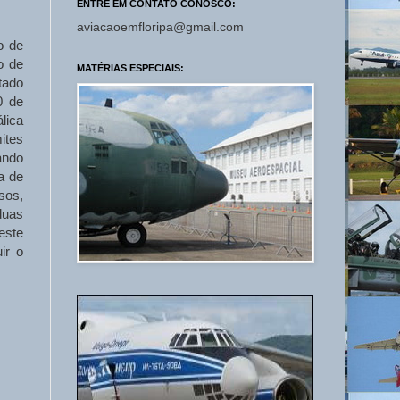
ENTRE EM CONTATO CONOSCO:
aviacaoemfloripa@gmail.com
o de
o de
MATÉRIAS ESPECIAIS:
tado
0 de
lica
ites
ando
a de
sos,
duas
este
ir o