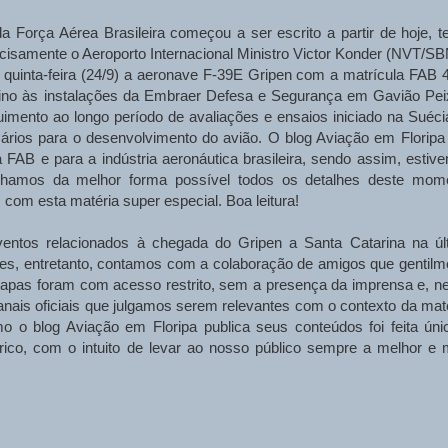
 Força Aérea Brasileira começou a ser escrito a partir de hoje, t
cisamente o Aeroporto Internacional Ministro Victor Konder (NVT/SB
 quinta-feira (24/9) a aeronave F-39E Gripen com a matrícula FAB 
stino às instalações da Embraer Defesa e Segurança em Gavião Pei
imento ao longo período de avaliações e ensaios iniciado na Suéci
sários para o desenvolvimento do avião. O blog Aviação em Floripa
FAB e para a indústria aeronáutica brasileira, sendo assim, estiv
amos da melhor forma possível todos os detalhes deste mom
 com esta matéria super especial. Boa leitura!
entos relacionados à chegada do Gripen a Santa Catarina na úl
les, entretanto, contamos com a colaboração de amigos que gentilm
tapas foram com acesso restrito, sem a presença da imprensa e, n
canais oficiais que julgamos serem relevantes com o contexto da maté
o blog Aviação em Floripa publica seus conteúdos foi feita úni
órico, com o intuito de levar ao nosso público sempre a melhor e 