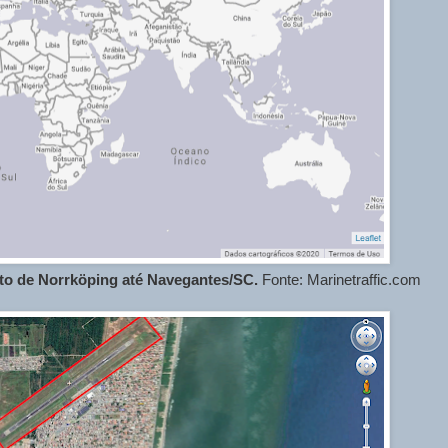
rto de Norrköping até Navegantes/SC.
Fonte:
Marinetraffic.com