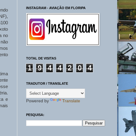
INSTAGRAM - AVIAÇÃO EM FLORIPA
endo
NF),
4100
xoto
a no
 não
emos
ento
TOTAL DE VISITAS
1
9
4
4
2
0
4
tima
ente
TRADUTOR / TRANSLATE
esse
ria.
ca e
Powered by
Translate
mais
PESQUISA: