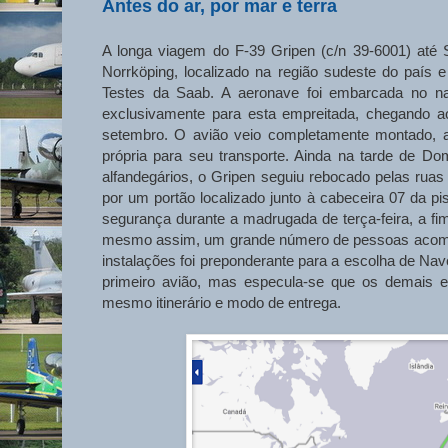
Antes do ar, por mar e terra
A longa viagem do F-39 Gripen (c/n 39-6001) até S
Norrköping, localizado na região sudeste do país e
Testes da Saab. A aeronave foi embarcada no na
exclusivamente para esta empreitada, chegando a
setembro. O avião veio completamente montado, a
própria para seu transporte. Ainda na tarde de Do
alfandegários, o Gripen seguiu rebocado pelas ruas 
por um portão localizado junto à cabeceira 07 da p
segurança durante a madrugada de terça-feira, a fim
mesmo assim, um grande número de pessoas acompan
instalações foi preponderante para a escolha de Nav
primeiro avião, mas especula-se que os demais e
mesmo itinerário e modo de entrega.