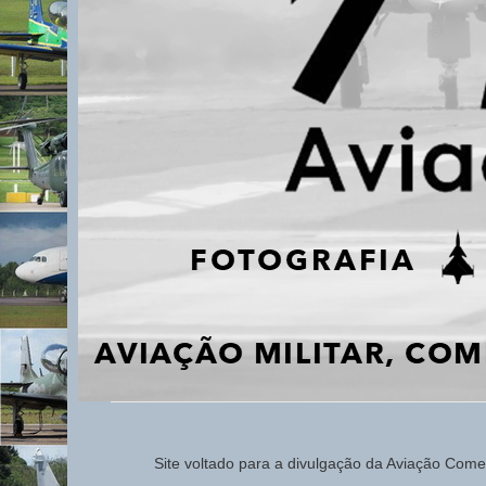
Site voltado para a d
ivulg
ação da Aviação
Comerc