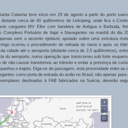
anta Catarina teve início em 29 de agosto a partir do porto suec
 distante cerca de 40 quilômetros de Linköping, onde fica o Centr
vio cargueiro MV Elke com bandeira de Antígua e Barbuda, fre
o Complexo Portuário de Itajaí e Navegantes na manhã do dia 2
penas sem o assento ejetável, apoiado sobre uma estrutura metá
mingo ocorreu o procedimento de retirada do navio e após os trâm
da cidade até o aeroporto (distante cerca de 2,5 quilômetros), entr
ista do aeroporto, numa operação que transcorreu sob forte esquem
 de não causar transtornos ao trânsito e evitar a presença de curio
hou o trajeto. Diga-se de passagem, esta proximidade entre as 
egantes como porta de entrada do avião no Brasil, não apenas para 
xemplares destinados à FAB fabricados na Suécia, deverão segu