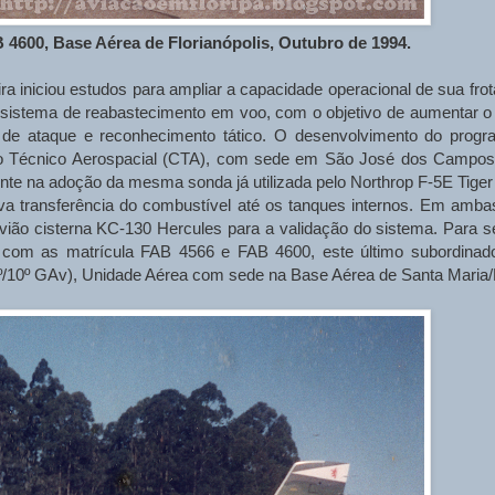
600, Base Aérea de Florianópolis, Outubro de 1994.
 iniciou estudos para ampliar a capacidade operacional de sua frot
 sistema de reabastecimento em voo, com o objetivo de aumentar o 
de ataque e reconhecimento tático. O desenvolvimento do progr
ro Técnico Aerospacial (CTA), com sede em São José dos Campos
ente na adoção da mesma sonda já utilizada pelo Northrop F-5E Tiger I
iva transferência do combustível até os tanques internos. Em amba
ião cisterna KC-130 Hercules para a validação do sistema. Para se
e com as matrícula FAB 4566 e FAB 4600, este último subordinad
º/10º GAv), Unidade Aérea com sede na Base Aérea de Santa Maria