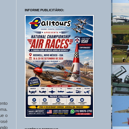
INFORME PUBLICITÁRIO:
ento
ema.
ue o
José
ando