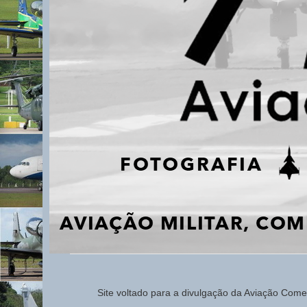
Site voltado para a d
ivulg
ação da Aviação
Comerc