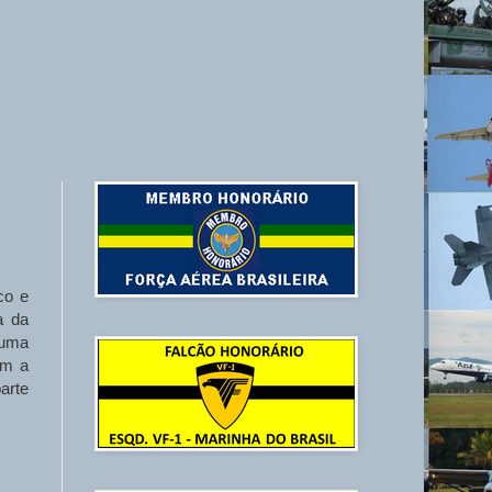
co e
a da
 uma
om a
arte