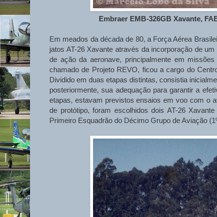
Embraer EMB-326GB Xavante, FAB 4
Em meados da década de 80, a Força Aérea Brasileira
jatos AT-26 Xavante através da incorporação de um
de ação da aeronave, principalmente em missões 
chamado de Projeto REVO, ficou a cargo do Cent
Dividido em duas etapas distintas, consistia inicialm
posteriormente, sua adequação para garantir a efet
etapas, estavam previstos ensaios em voo com o av
de protótipo, foram escolhidos dois AT-26 Xavant
Primeiro Esquadrão do Décimo Grupo de Aviação (1