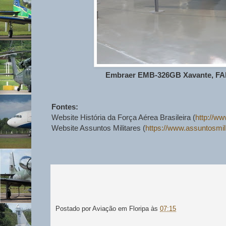
Embraer EMB-326GB Xavante, FAB 
Fontes:
Website História da Força Aérea Brasileira (
http://w
Website Assuntos Militares (
https://www.assuntosmil
Postado por
Aviação em Floripa
às
07:15