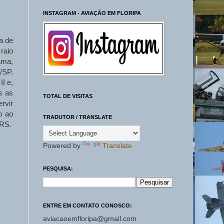
INSTAGRAM - AVIAÇÃO EM FLORIPA
a de
raio
ama,
/SP.
I e,
s as
TOTAL DE VISITAS
rvir
o ao
TRADUTOR / TRANSLATE
/RS.
Powered by
Translate
PESQUISA:
ENTRE EM CONTATO CONOSCO:
aviacaoemfloripa@gmail.com