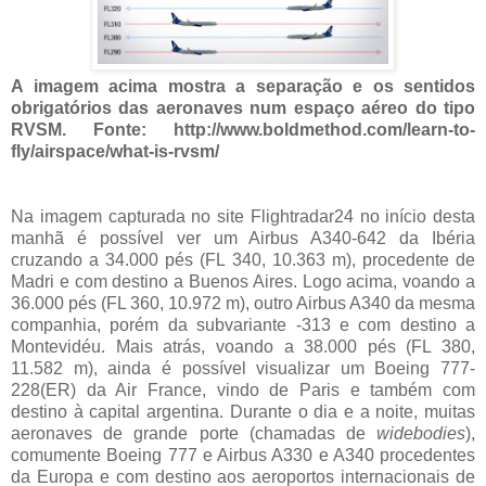
A imagem acima mostra a separação e os sentidos
obrigatórios das aeronaves num espaço aéreo do tipo
RVSM. Fonte: http://www.boldmethod.com/learn-to-
fly/airspace/what-is-rvsm/
Na imagem capturada no site Flightradar24 no início desta
manhã é possível ver um Airbus A340-642 da Ibéria
cruzando a 34.000 pés (FL 340, 10.363 m), procedente de
Madri e com destino a Buenos Aires. Logo acima, voando a
36.000 pés (FL 360, 10.972 m), outro Airbus A340 da mesma
companhia, porém da subvariante -313 e com destino a
Montevidéu. Mais atrás, voando a 38.000 pés (FL 380,
11.582 m), ainda é possível visualizar um Boeing 777-
228(ER) da Air France, vindo de Paris e também com
destino à capital argentina. Durante o dia e a noite, muitas
aeronaves de grande porte (chamadas de
widebodies
),
comumente Boeing 777 e Airbus A330 e A340 procedentes
da Europa e com destino aos aeroportos internacionais de